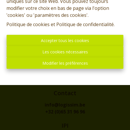
uniques sur ce site Web. Vous pouvez toujours
modifier votre choix en bas de page via l'option
'cookies' ou 'paramètres des cookies'.
Politique de cookies
et
Politique de confidentialité
.
Accepter tous les cookies
Les cookies nécessaires
Adresse
Modifier les préférences
rue de l'Eglise, 1
7300 - BOUSSU
Contact
info@logissim.be
+32 (0)65 31 96 96
IPI