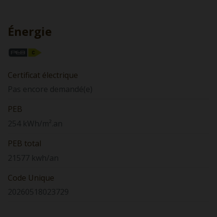
Énergie
Certificat électrique
Pas encore demandé(e)
PEB
254 kWh/m².an
PEB total
21577 kwh/an
Code Unique
20260518023729