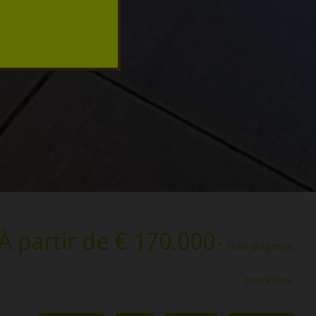
À partir de € 170.000
* Frais d'agence
non inclus.