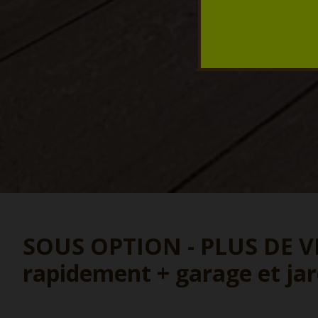
SOUS OPTION - PLUS DE VIS
rapidement + garage et jar