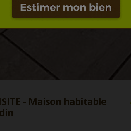
ITE - Maison habitable
din