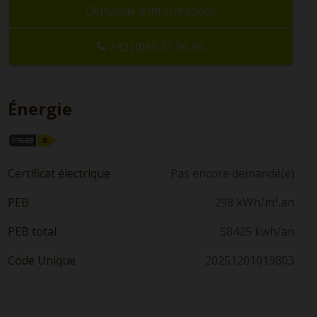
Demande d'informations
+32 (0)65 31 96 96
Énergie
Certificat électrique
Pas encore demandé(e)
PEB
298 kWh/m².an
PEB total
58425 kwh/an
Code Unique
20251201019803