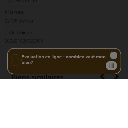
170 kWh/m².an
PEB total
22138 kwh/an
Code Unique
202201020022606
Biens similaires