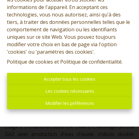
informations de l'appareil. En acceptant ces
Demande d'informations
technologies, vous nous autorisez, ainsi qu'à des
tiers, à traiter des données personnelles telles que le
+32 (0)65 31 96 96
comportement de navigation ou les identifiants
uniques sur ce site Web. Vous pouvez toujours
modifier votre choix en bas de page via l'option
'cookies' ou 'paramètres des cookies'.
3
1
130 m²
220 m²
Politique de cookies
et
Politique de confidentialité
.
SOUS OPTION - PLUS DE VISITE - Prix: Offre à partir de
Accepter tous les cookies
205.000 euros, frais d'agence non inclus et à charge de
l'acquéreur. Chouette maison habitable rapidement et
Les cookies nécessaires
comprenant: Sous-sol: Cave. Rez: Hall d'entrée, salon,
Modifier les préférences
salle à manger, cuisine équipée, wc séparé, terrasse,
jardin Etage: Hall de nuit menant vers une chambre
avec dressing, une salle de bains avec wc et étage 2.
Etage 2: 2 chambres sous toit. Divers: Chauffage central
GAZ avec production d'eau chaude, châssis double