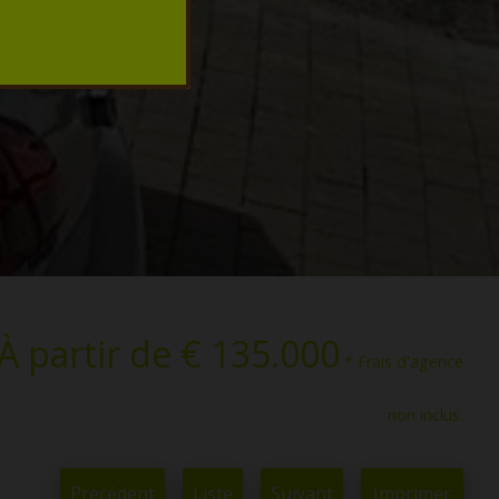
À partir de € 135.000
* Frais d'agence
non inclus.
Précédent
Liste
Suivant
Imprimer