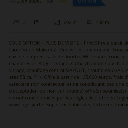
7012 Jemappes
|
Ref:
13163
OPTION
3
1
202 m²
458 m²
SOUS OPTION - PLUS DE VISITE - Prix: Offre à partir de
l'acquéreur. Maison à rénover et comprenant: Sous-sol
cuisine intégrée, salle de douche, WC séparé, cour, g
chambres et étage 2. Etage 2: Une chambre sous toit e
vitrage, chauffage central MAZOUT, chauffe-eau GAZ. PEB
ares 58 ca. Prix: Offre à partir de 135.000 euros, frais 
caractère non contractuel et ne constituant pas une of
d'acceptation ou non sur toute(s) offre(s) soumise(s)
seront conditionnées par les règles de l'offre de l'ag
www.logissim.be.
Superficie habitable affichée en fonct