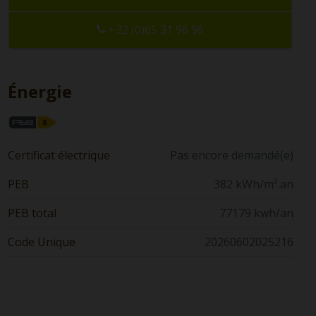
+32 (0)65 31 96 96
Énergie
Certificat électrique
Pas encore demandé(e)
PEB
382 kWh/m².an
PEB total
77179 kwh/an
Code Unique
20260602025216