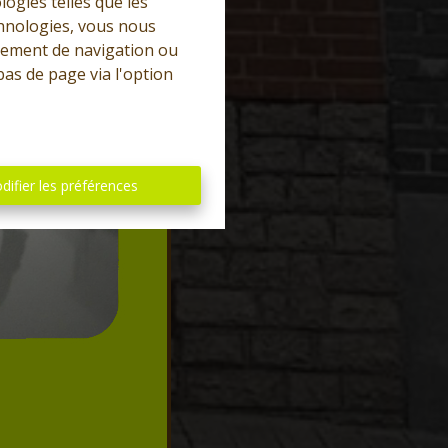
logies telles que les
chnologies, vous nous
rtement de navigation ou
bas de page via l'option
difier les préférences