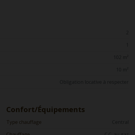
2
1
102 m²
10 m²
Obligation locative à respecter
Confort/Équipements
Type chauffage
Central
Chauffage
C.C. au gaz