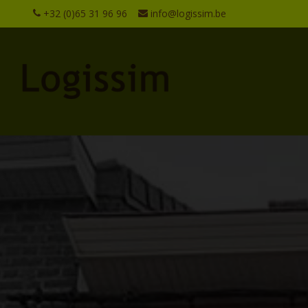
+32 (0)65 31 96 96
info@logissim.be