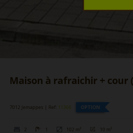
Maison à rafraichir + cour 
7012 Jemappes
|
Ref:
11366
OPTION
2
1
102 m²
10 m²