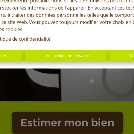
re expérience possible, nous et des tiers utilisons des techno
 stocker les informations de l'appareil. En acceptant ces te
tiers, à traiter des données personnelles telles que le compo
r ce site Web. Vous pouvez toujours modifier votre choix en 
es cookies'.
tique de confidentialité
.
kies
Les cookies nécessaires
Mo