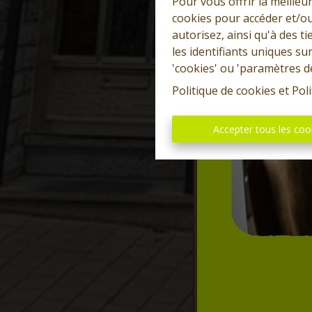
Pour vous offrir la meilleu
cookies pour accéder et/ou
autorisez, ainsi qu'à des 
les identifiants uniques su
'cookies' ou 'paramètres d
Politique de cookies
et
Poli
Accepter tous les coo