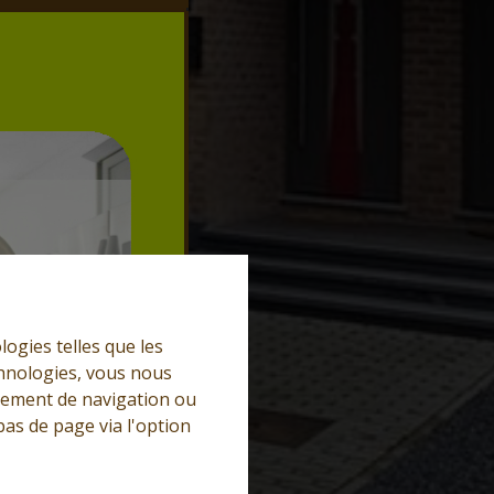
logies telles que les
chnologies, vous nous
rtement de navigation ou
bas de page via l'option