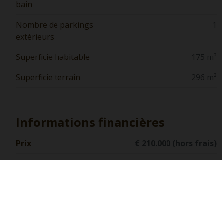
bain
Nombre de parkings
1
extérieurs
Superficie habitable
175 m²
Superficie terrain
296 m²
Informations financières
Prix
€ 210.000 (hors frais)
Composition