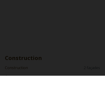
Construction
Construction
2 façades
État du bien
Gros oeuvre