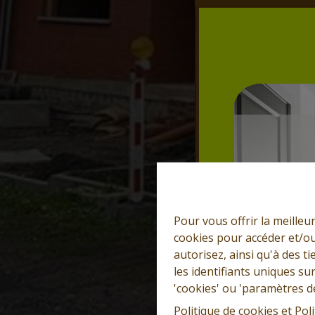
Pour vous offrir la meilleu
cookies pour accéder et/ou
autorisez, ainsi qu'à des 
les identifiants uniques su
'cookies' ou 'paramètres d
Politique de cookies
et
Poli