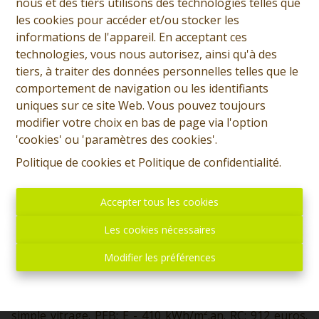
nous et des tiers utilisons des technologies telles que
les cookies pour accéder et/ou stocker les
+32 (0)65 31 96 96
informations de l'appareil. En acceptant ces
technologies, vous nous autorisez, ainsi qu'à des
tiers, à traiter des données personnelles telles que le
comportement de navigation ou les identifiants
3
1
162 m²
372 m²
uniques sur ce site Web. Vous pouvez toujours
modifier votre choix en bas de page via l'option
'cookies' ou 'paramètres des cookies'.
- SOUS-OPTION- PLUS DE VISITES Prix: Offre à partir
de 155.000 euros, frais d'agence non inclus et à charge
Politique de cookies
et
Politique de confidentialité
.
de l'acquéreur. Grande maison à rénover et
comprenant: Sous-sol: Grandes caves sous toute la
Accepter tous les cookies
maison. Rez: Hall d'entrée, WC séparé, grand living
traversant, cuisine meublée, véranda (terrasse
Les cookies nécessaires
couverte), cour, passage latéral piéton, jardin. Etage:
Modifier les préférences
Hall de nuit menant vers 3 chambres, salle de douche et
étage 2. Etage 2: Grenier aménageable. Divers:
Chauffage central GAZ, chauffe-eau GAZ, châssis
simple vitrage. PEB: E - 410 kWh/m².an. RC: 912 euros.