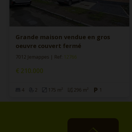
Grande maison vendue en gros
oeuvre couvert fermé
7012 Jemappes
|
Ref
: 
12766
€ 210.000
4
2
175 m²
296 m²
1