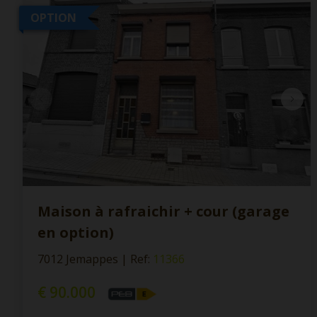
OPTION
Maison à rafraichir + cour (garage
en option)
7012 Jemappes
|
Ref
: 
11366
€ 90.000