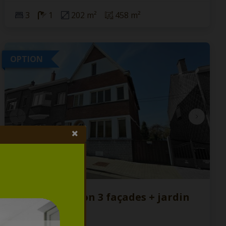
3
1
202 m²
458 m²
OPTION
Grande maison 3 façades + jardin