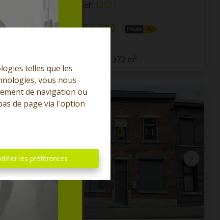
7012 Jemappes
|
Ref
: 
12971
À partir de € 155.000
3
1
162 m²
372 m²
logies telles que les
chnologies, vous nous
rtement de navigation ou
OPTION
bas de page via l'option
difier les préférences