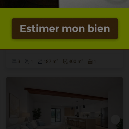
OPTION - Maison habitable
rapidement + jardin
7012 Jemappes
|
Ref
: 
11925
€ 175.000
3
1
187 m²
400 m²
1