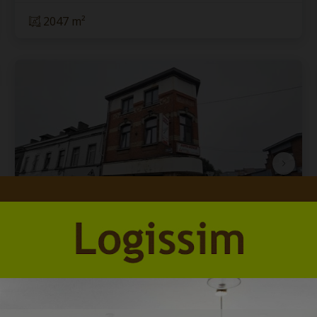
2047 m²
Bâtiment de commerce + logement
collectif de 4 unités