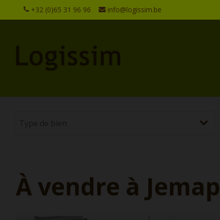
+32 (0)65 31 96 96
info@logissim.be
À vendre à Jema