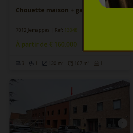
Chouette maison + garage et cour
7012 Jemappes
|
Ref
: 
13048
À partir de € 160.000
3
1
130 m²
167 m²
1