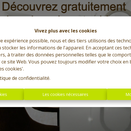
7012 Jemappes
|
Ref
: 
11911
À partir de € 147.000
Vivez plus avec les cookies
4
2
208 m²
80 m²
re expérience possible, nous et des tiers utilisons des techno
 stocker les informations de l'appareil. En acceptant ces te
tiers, à traiter des données personnelles telles que le compo
OPTION
r ce site Web. Vous pouvez toujours modifier votre choix en 
es cookies'.
tique de confidentialité
.
kies
Les cookies nécessaires
Mo