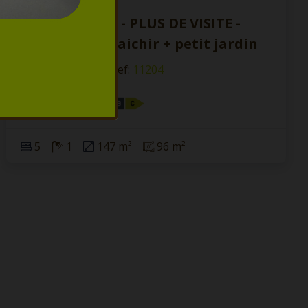
SOUS OPTION - PLUS DE VISITE -
Maison à rafraichir + petit jardin
7012 Jemappes
|
Ref
: 
11204
€ 175.000
5
1
147 m²
96 m²