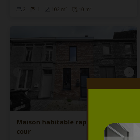
2
1
102 m²
10 m²
Maison habitable rapidement +
cour