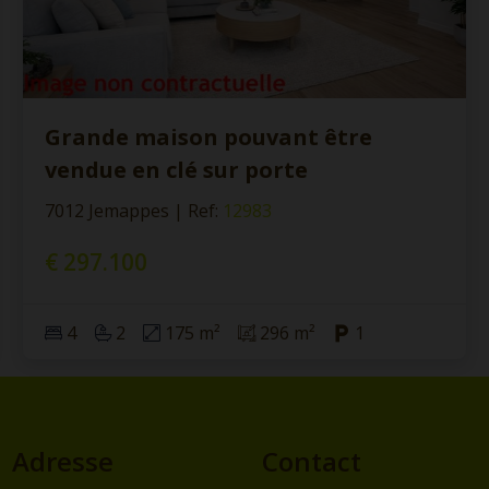
Grande maison pouvant être
vendue en clé sur porte
7012 Jemappes
|
Ref
: 
12983
€ 297.100
4
2
175 m²
296 m²
1
Adresse
Contact