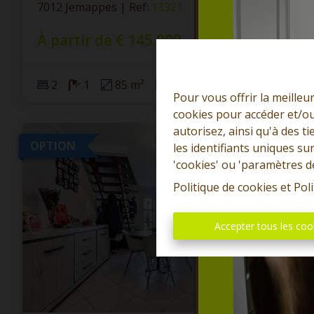
7012 Jemappes
|
Ref
: 
13321
À partir de € 145.000
2
1
85 m²
60 m²
Pour vous offrir la meilleu
cookies pour accéder et/ou
autorisez, ainsi qu'à des 
OPTION
les identifiants uniques su
'cookies' ou 'paramètres d
Politique de cookies
et
Poli
Accepter tous les coo