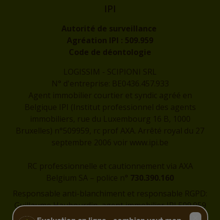
IPI
Autorité de surveillance
Agréation IPI :
509.959
Code de déontologie
LOGISSIM - SCIPIONI SRL
N° d'entreprise: BE0436.457.933
Agent immobilier courtier et syndic agréé en
Belgique IPI (Institut professionnel des agents
immobiliers, rue du Luxembourg 16 B, 1000
Bruxelles) n°509959, rc prof AXA. Arrêté royal du 27
septembre 2006 voir
www.ipi.be
RC professionnelle et cautionnement via AXA
Belgium SA – police n°
730.390.160
Responsable anti-blanchiment et responsable RGPD:
Guillaume Haubourdin, agent immobilier IPI 509.959
-
guillaume@logissim.be