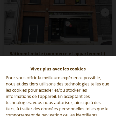
Bâtiment mixte (commerce et appartement )
7973 Stambruges
|
Ref
: 
13167
Vivez plus avec les cookies
Pour vous offrir la meilleure expérience possible,
À partir de € 250.000
nous et des tiers utilisons des technologies telles que
les cookies pour accéder et/ou stocker les
informations de l'appareil. En acceptant ces
4
1
182 m²
technologies, vous nous autorisez, ainsi qu'à des
tiers, à traiter des données personnelles telles que le
comportement de navigation ou les identifiants