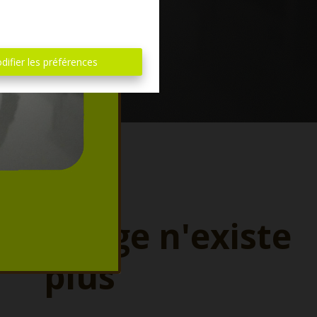
difier les préférences
ette page n'existe
plus