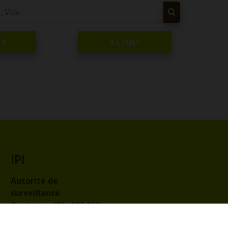
re
À Louer
IPI
Autorité de
surveillance
Agréation IPI :
509.959
Code de déontologie