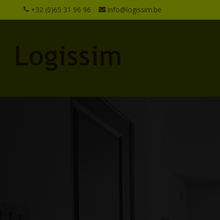
+32 (0)65 31 96 96
info@logissim.be