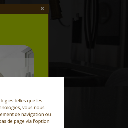
logies telles que les
chnologies, vous nous
rtement de navigation ou
bas de page via l'option