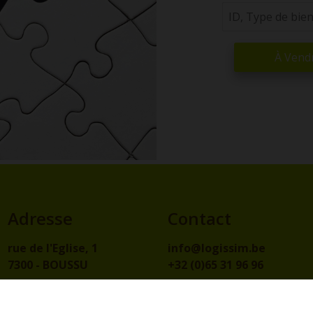
À Vend
Adresse
Contact
rue de l'Eglise, 1
info@logissim.be
7300 - BOUSSU
+32 (0)65 31 96 96