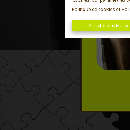
'cookies' ou 'paramètres d
Politique de cookies
et
Poli
Accepter tous les coo