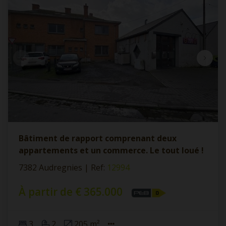
Bâtiment de rapport comprenant deux
appartements et un commerce. Le tout loué !
7382 Audregnies
|
Ref
: 
12994
À partir de € 365.000
3
2
205 m²