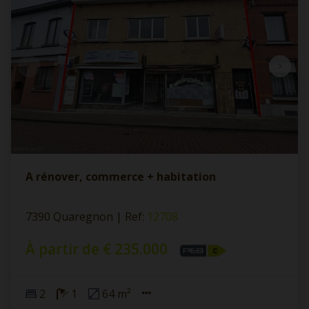
A rénover, commerce + habitation
7390 Quaregnon
|
Ref
: 
12708
À partir de € 235.000
2
1
64 m²