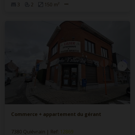
3
2
150 m²
Commerce + appartement du gérant
7380 Quiévrain
|
Ref
: 
12869