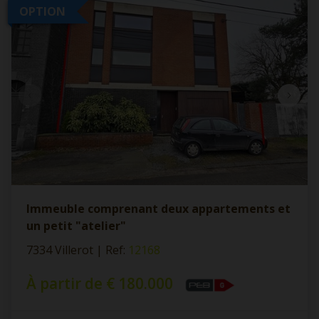
OPTION
Immeuble comprenant deux appartements et
un petit "atelier"
7334 Villerot
|
Ref
: 
12168
À partir de € 180.000