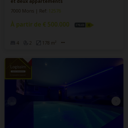
et deux appartements
7000 Mons
|
Ref
: 
12576
À partir de € 500.000
4
2
178 m²