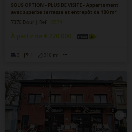
SOUS OPTION - PLUS DE VISITE - Appartement
avec superbe terrasse et entrepôt de 100 m²
7370 Dour
|
Ref
: 
12574
À partir de € 220.000
3
1
210 m²