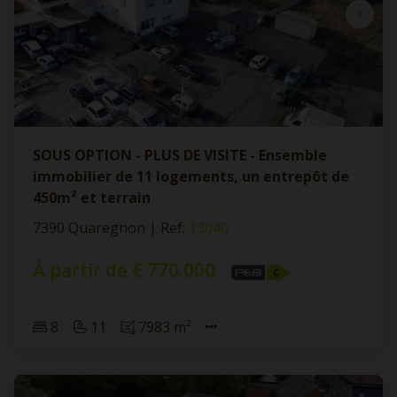
SOUS OPTION - PLUS DE VISITE - Ensemble
immobilier de 11 logements, un entrepôt de
450m² et terrain
7390 Quaregnon
|
Ref
: 
13040
À partir de € 770.000
8
11
7983 m²