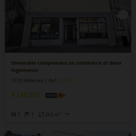
Immeuble comprenant un commerce et deux
logements
7370 Wihéries
|
Ref
: 
12704
€ 140.000
3
1
262 m²