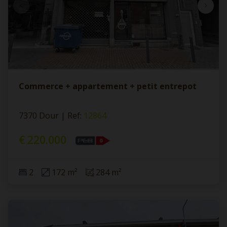
Commerce + appartement + petit entrepot
7370 Dour
|
Ref
: 
12864
€ 220.000
2
172 m²
284 m²