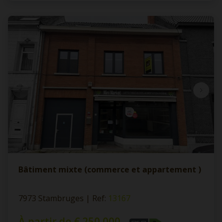
Bâtiment mixte (commerce et appartement )
7973 Stambruges
|
Ref
: 
13167
À partir de € 250.000