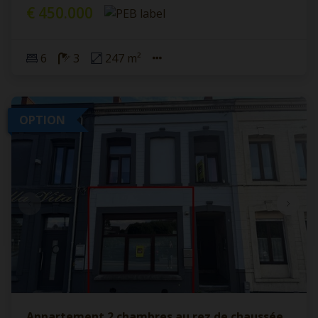
€ 450.000
6
3
247 m²
OPTION
Appartement 2 chambres au rez de chaussée