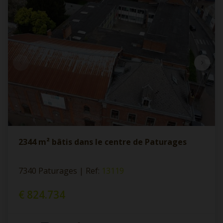
2344 m² bâtis dans le centre de Paturages
7340 Paturages
|
Ref
: 
13119
€ 824.734