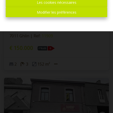
Les cookies nécessaires
Modifier les préférences
Commerce + logement et jardin
7011 Ghlin
|
Ref
: 
11909
€ 150.000
2
3
152 m²