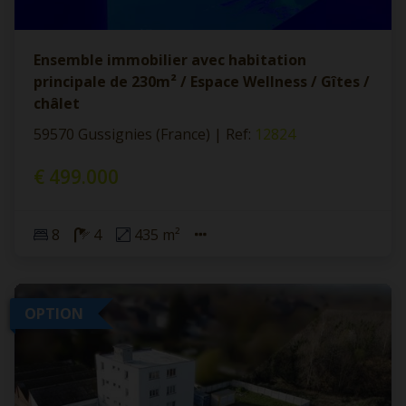
Ensemble immobilier avec habitation
principale de 230m² / Espace Wellness / Gîtes /
châlet
59570 Gussignies (France)
|
Ref
: 
12824
€ 499.000
8
4
435 m²
OPTION