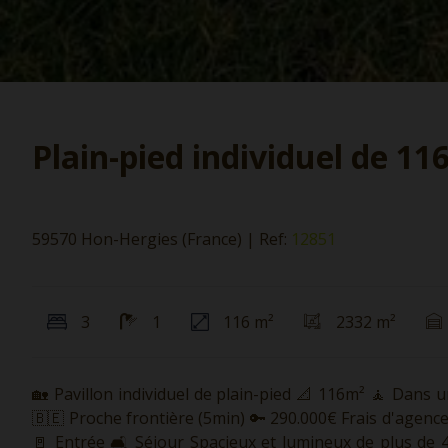
Plain-pied individuel de 11
59570 Hon-Hergies (France)
|
Ref:
12851
3
1
116 m²
2332 m²
🏡 Pavillon individuel de plain-pied 📐 116m² 🧘 Dans 
🇧🇪 Proche frontière (5min) 🔑 290.000€ Frais d'agence 
🚪 Entrée 🛋 Séjour Spacieux et lumineux de plus de 4