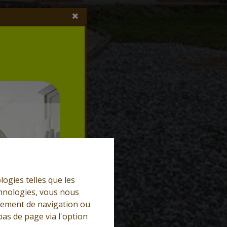
logies telles que les
chnologies, vous nous
rtement de navigation ou
bas de page via l'option