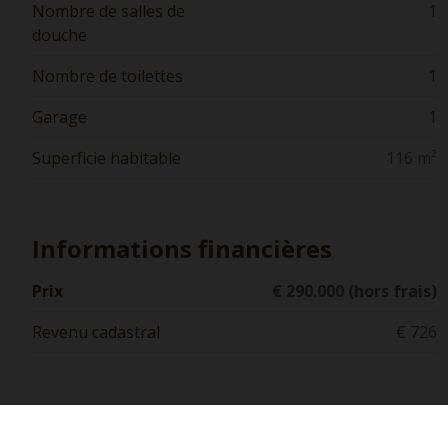
Nombre de salles de
1
douche
Nombre de toilettes
1
Garage
1
Superficie habitable
116 m²
Informations financières
Prix
€ 290.000 (hors frais)
Revenu cadastral
€ 726