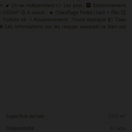
ain 🚽 Un wc indépendant 👉 Les plus : 🅿️ Stationnement
 2332m² 🤔 À savoir : 🔥 Chauffage Pellet (1an) + Élec 🪟
✅️ Toiture ok 💧Assainissement : Fosse septique 💵 Taxe
--- 🌐 Les informations sur les risques auxquels ce bien est
Superficie terrain
2332 m²
Disponibilité
A l'acte