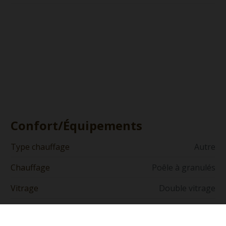
Confort/Équipements
Type chauffage
Autre
Chauffage
Poêle à granulés
Vitrage
Double vitrage
Type de vitrage
Bois