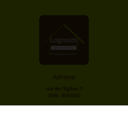
Adresse
rue de l'Eglise, 1
7300 - BOUSSU
Contact
info@logissim.be
+32 (0)65 31 96 96