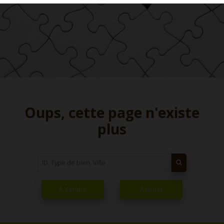
Oups, cette page n'existe
plus
À Vendre
À Louer