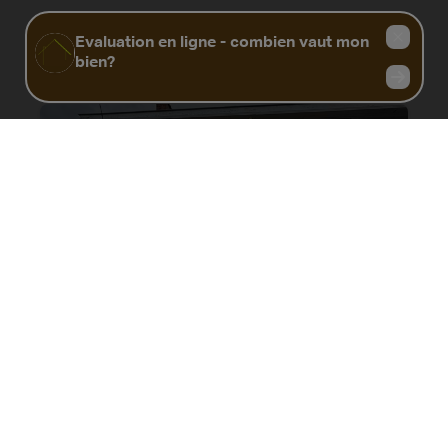
Biens similaires
Maison à rafraichir 3 chambres
7011 Ghlin
|
Ref
: 
13165