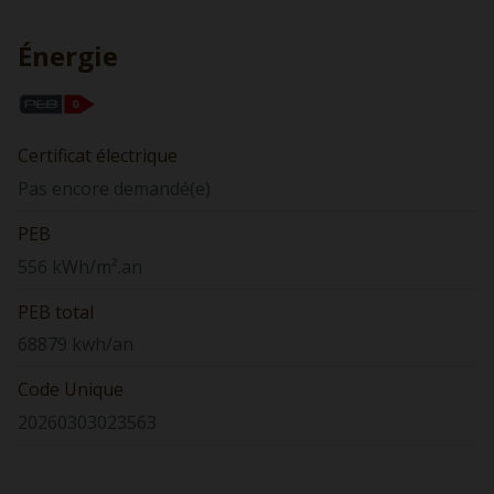
Énergie
Certificat électrique
Pas encore demandé(e)
PEB
556 kWh/m².an
PEB total
68879 kwh/an
Code Unique
20260303023563