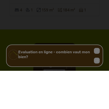
4
1
159 m²
184 m²
1
Adresse
rue de l'Eglise, 1