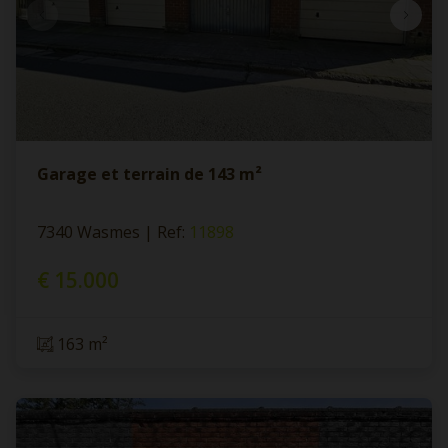
Garage et terrain de 143 m²
7340 Wasmes
|
Ref
: 
11898
€ 15.000
163 m²