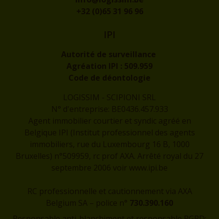
+32 (0)65 31 96 96
IPI
Autorité de surveillance
Agréation IPI :
509.959
Code de déontologie
LOGISSIM - SCIPIONI SRL
N° d'entreprise: BE0436.457.933
Agent immobilier courtier et syndic agréé en
Belgique IPI (Institut professionnel des agents
immobiliers, rue du Luxembourg 16 B, 1000
Bruxelles) n°509959, rc prof AXA. Arrêté royal du 27
septembre 2006 voir
www.ipi.be
RC professionnelle et cautionnement via AXA
Belgium SA – police n°
730.390.160
Responsable anti-blanchiment et responsable RGPD: