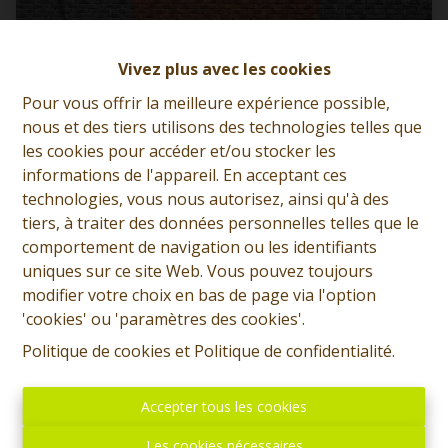
Vivez plus avec les cookies
Pour vous offrir la meilleure expérience possible,
nous et des tiers utilisons des technologies telles que
les cookies pour accéder et/ou stocker les
informations de l'appareil. En acceptant ces
technologies, vous nous autorisez, ainsi qu'à des
tiers, à traiter des données personnelles telles que le
comportement de navigation ou les identifiants
Parking / Garage une voiture
uniques sur ce site Web. Vous pouvez toujours
modifier votre choix en bas de page via l'option
7340 Wasmes
|
Ref
: 
13399
'cookies' ou 'paramètres des cookies'.
Politique de cookies
et
Politique de confidentialité
.
À partir de € 15.000
Accepter tous les cookies
17 m²
Les cookies nécessaires