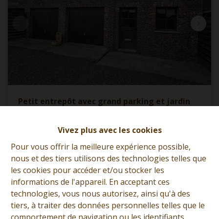
Petit entrepôt avec grand parking et jardin
séparé
7387 Fayt-Le-Franc
|
Ref
: 
13007
Vivez plus avec les cookies
Pour vous offrir la meilleure expérience possible,
À partir de € 110.000
nous et des tiers utilisons des technologies telles que
les cookies pour accéder et/ou stocker les
informations de l'appareil. En acceptant ces
2
60 m²
1738 m²
technologies, vous nous autorisez, ainsi qu'à des
tiers, à traiter des données personnelles telles que le
comportement de navigation ou les identifiants