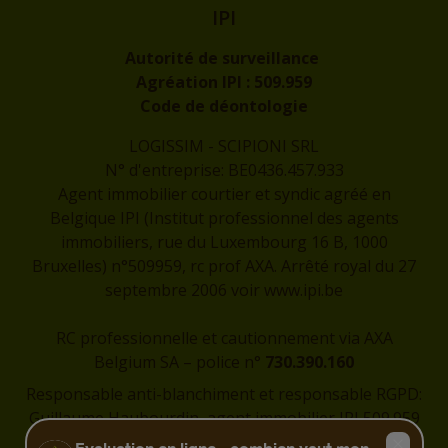
IPI
Autorité de surveillance
Agréation IPI :
509.959
Code de déontologie
LOGISSIM - SCIPIONI SRL
N° d'entreprise: BE0436.457.933
Agent immobilier courtier et syndic agréé en
Belgique IPI (Institut professionnel des agents
immobiliers, rue du Luxembourg 16 B, 1000
Bruxelles) n°509959, rc prof AXA. Arrêté royal du 27
septembre 2006 voir
www.ipi.be
RC professionnelle et cautionnement via AXA
Belgium SA – police n°
730.390.160
Responsable anti-blanchiment et responsable RGPD:
Guillaume Haubourdin, agent immobilier IPI 509.959
-
guillaume@logissim.be