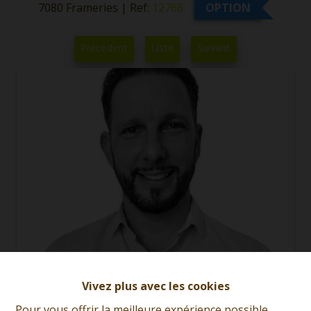
7080 Frameries
|
Ref:
12768
OPTION
Précédent
Liste
Suivant
Vivez plus avec les cookies
Fabrizio Di Lella
Pour vous offrir la meilleure expérience possible,