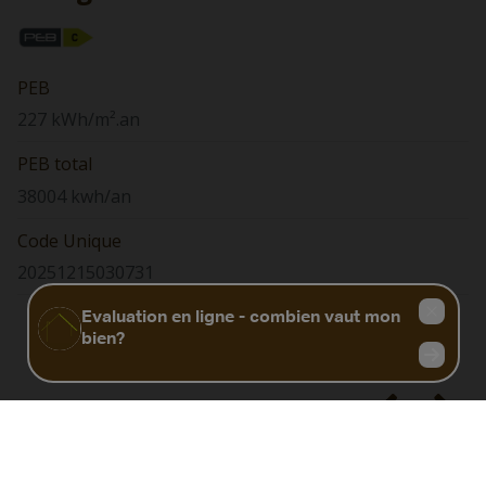
PEB
227 kWh/m².an
PEB total
38004 kwh/an
Code Unique
20251215030731
Biens similaires