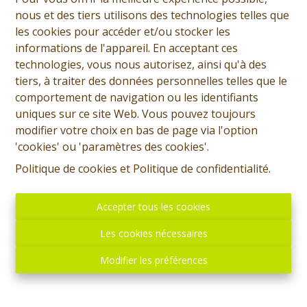
nous et des tiers utilisons des technologies telles que
Demande d'informations
les cookies pour accéder et/ou stocker les
informations de l'appareil. En acceptant ces
+32 (0)65 31 96 96
technologies, vous nous autorisez, ainsi qu'à des
tiers, à traiter des données personnelles telles que le
comportement de navigation ou les identifiants
3
1
168 m²
134 m²
uniques sur ce site Web. Vous pouvez toujours
modifier votre choix en bas de page via l'option
'cookies' ou 'paramètres des cookies'.
SOUS OPTION - PLUS DE VISITE - Prix: 190.000 euros,
Politique de cookies
et
Politique de confidentialité
.
frais d'agence non inclus et à charge de l'acquéreur.
Maison habitable rapidement et comprenant: Sous-sol:
Accepter tous les cookies
Cave. Rez: Salle à manger, salon, cuisine équipée, salle
de douche, terrasse, jardin. Etage: Hall de nuit, deux
Les cookies nécessaires
chambres. Etage 2: Une grande chambre sous toit.
Divers: Chauffage central MAZOUT avec production
Modifier les préférences
d'eau chaude, châssis double vitrage. PEB: C - 227
kWh/m².an. RC: 431 euros. Superficie totale: 1 are 34 ca.