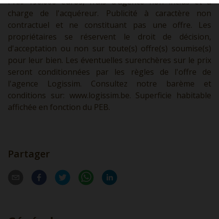
Prix: 190.000 euros, frais d'agence non inclus et à
charge de l'acquéreur. Publicité à caractère non
contractuel et ne constituant pas une offre. Les
propriétaires se réservent le droit de décision,
d'acceptation ou non sur toute(s) offre(s) soumise(s)
pour leur bien. Les éventuelles surenchères sur le prix
seront conditionnées par les règles de l'offre de
l'agence Logissim. Consultez notre barème et
conditions sur:
www.logissim.be.
Superficie habitable
affichée en fonction du PEB.
Partager