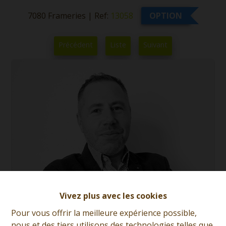
7080 Frameries
|
Ref:
13058
OPTION
Précédent
Liste
Suivant
Vivez plus avec les cookies
Pour vous offrir la meilleure expérience possible,
nous et des tiers utilisons des technologies telles que
Anthony Ferronato