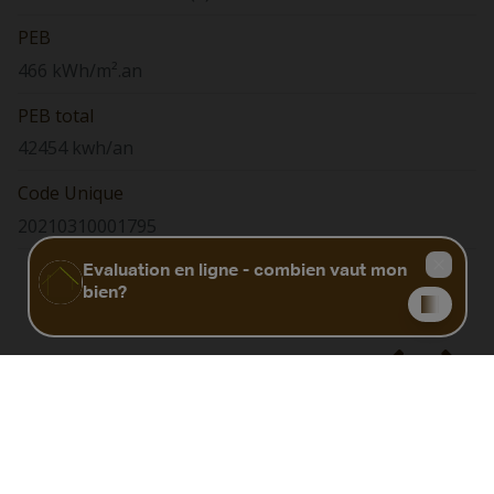
PEB
466 kWh/m².an
PEB total
42454 kwh/an
Code Unique
20210310001795
Biens similaires