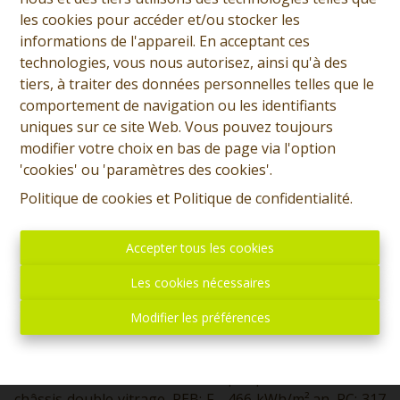
les cookies pour accéder et/ou stocker les
informations de l'appareil. En acceptant ces
Demande d'informations
technologies, vous nous autorisez, ainsi qu'à des
+32 (0)65 31 96 96
tiers, à traiter des données personnelles telles que le
comportement de navigation ou les identifiants
uniques sur ce site Web. Vous pouvez toujours
modifier votre choix en bas de page via l'option
2
1
91 m²
110 m²
'cookies' ou 'paramètres des cookies'.
Politique de cookies
et
Politique de confidentialité
.
SOUS OPTION - PLUS DE VISITE - Prix: Offre à partir de
Accepter tous les cookies
130.000 euros, frais d'agence non inclus et à charge de
l'acquéreur. Chouette petite maison habitable
Les cookies nécessaires
rapidement et comprenant: Sous-sol: Cave. Rez: Hall
d'entrée, salle de douche, living, cuisine équipée,
Modifier les préférences
grande terrasse. Etage: Petit hall de nuit, deux
chambres. Etage 2: Grenier de rangement. Divers:
Convecteur GAZ, boiler électrique pour l'eau chaude,
châssis double vitrage. PEB: F - 466 kWh/m².an. RC: 317