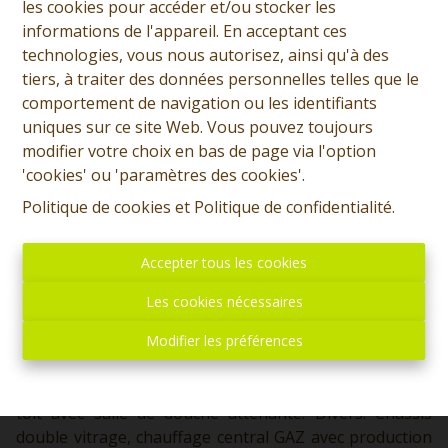
les cookies pour accéder et/ou stocker les
+32 (0)65 31 96 96
informations de l'appareil. En acceptant ces
technologies, vous nous autorisez, ainsi qu'à des
tiers, à traiter des données personnelles telles que le
comportement de navigation ou les identifiants
4
1
1
141 m²
uniques sur ce site Web. Vous pouvez toujours
modifier votre choix en bas de page via l'option
78 m²
'cookies' ou 'paramètres des cookies'.
Politique de cookies
et
Politique de confidentialité
.
Prix: Offre à partir de 195.000 euros, frais d'agence non
Accepter tous les cookies
inclus et à charge de l'acquéreur. Chouette maison
habitable rapidement et comprenant: Sous-sol:
Les cookies nécessaires
Cave/chaufferie (accessible par une trappe). Rez: Living,
cuisine meublée, coin buanderie, WC séparé, cour, pas
Modifier les préférences
de jardin. Etage: Hall de nuit distribuant 3 chambres,
salle de bains et étage 2. Etage 2: Une chambre sous
toit avec salle de douche attenante. Divers: Châssis
double vitrage, chauffage central GAZ avec production