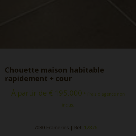
Chouette maison habitable
rapidement + cour
À partir de € 195.000
* Frais d'agence non
inclus.
7080 Frameries
|
Ref:
12876