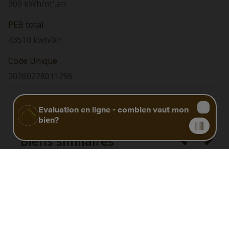
309 kWh/m².an
PEB total
43510 kwh/an
Code Unique
20260228011296
Biens similaires