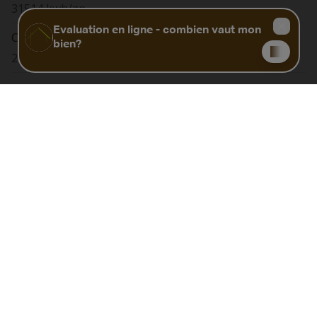
31514 kwh/an
Code Unique
20260425012330
Biens similaires
NOUVEAU