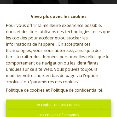
Vivez plus avec les cookies
Giorgio Marsala
Pour vous offrir la meilleure expérience possible,
nous et des tiers utilisons des technologies telles que
Demande d'informations
les cookies pour accéder et/ou stocker les
informations de l'appareil. En acceptant ces
+32 (0)65 31 96 96
technologies, vous nous autorisez, ainsi qu'à des
tiers, à traiter des données personnelles telles que le
comportement de navigation ou les identifiants
4
1
1
220 m²
uniques sur ce site Web. Vous pouvez toujours
modifier votre choix en bas de page via l'option
'cookies' ou 'paramètres des cookies'.
610 m²
1
4
Politique de cookies
et
Politique de confidentialité
.
SOUS OPTION - PLUS DE VISITE - Prix: Offre à partir de
Accepter tous les cookies
260.000 euros, frais d'agence non inclus et à charge de
l'acquéreur. Chouette maison habitable rapidement,
Les cookies nécessaires