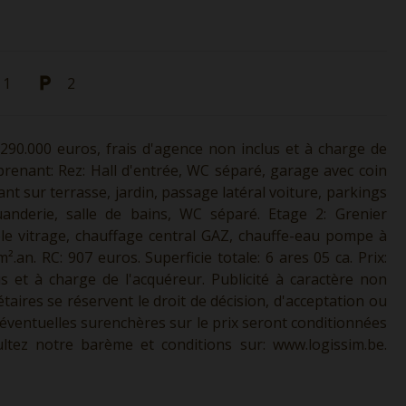
1
2
290.000 euros, frais d'agence non inclus et à charge de
prenant: Rez: Hall d'entrée, WC séparé, garage avec coin
ant sur terrasse, jardin, passage latéral voiture, parkings
uanderie, salle de bains, WC séparé. Etage 2: Grenier
le vitrage, chauffage central GAZ, chauffe-eau pompe à
.an. RC: 907 euros. Superficie totale: 6 ares 05 ca. Prix:
us et à charge de l'acquéreur. Publicité à caractère non
taires se réservent le droit de décision, d'acceptation ou
s éventuelles surenchères sur le prix seront conditionnées
sultez notre barème et conditions sur:
www.logissim.be.