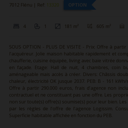
7012 Flénu
|
Ref:
13320
OPTION
4
1
181 m²
605 m²
SOUS OPTION - PLUS DE VISITE - Prix: Offre à partir 
l'acquéreur. Jolie maison habitable rapidement et com
chaufferie, cuisine équipée, living avec baie vitrée donn
en façade. Etage: Hall de nuit, 4 chambres, coin b
aménageable mais accès à créer. Divers: Châssis doub
chaleur, électricité OK jusque 2037. PEB: B - 161 kWh/m²
Offre à partir 290.000 euros, frais d'agence non incl
contractuel et ne constituant pas une offre. Les proprié
non sur toute(s) offre(s) soumise(s) pour leur bien. Le
par les règles de l'offre de l'agence Logissim. Con
Superficie habitable affichée en fonction du PEB.