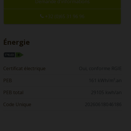
Demande d'informations
+32 (0)65 31 96 96
Énergie
Certificat électrique
Oui, conforme RGIE
PEB
161 kWh/m².an
PEB total
29105 kwh/an
Code Unique
20260618046186