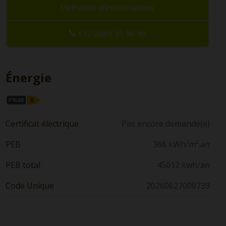
Demande d'informations
+32 (0)65 31 96 96
Énergie
Certificat électrique
Pas encore demandé(e)
PEB
366 kWh/m².an
PEB total
45012 kwh/an
Code Unique
20260627008739