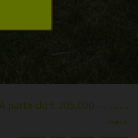
À partir de € 205.000
* Frais d'agence
non inclus.