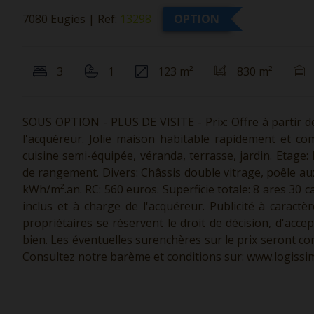
7080 Eugies
|
Ref:
13298
OPTION
3
1
123 m²
830 m²
SOUS OPTION - PLUS DE VISITE - Prix: Offre à partir de
l'acquéreur. Jolie maison habitable rapidement et com
cuisine semi-équipée, véranda, terrasse, jardin. Etage: 
de rangement. Divers: Châssis double vitrage, poêle aux 
kWh/m².an. RC: 560 euros. Superficie totale: 8 ares 30 ca
inclus et à charge de l'acquéreur. Publicité à caract
propriétaires se réservent le droit de décision, d'acce
bien. Les éventuelles surenchères sur le prix seront con
Consultez notre barème et conditions sur:
www.logissim