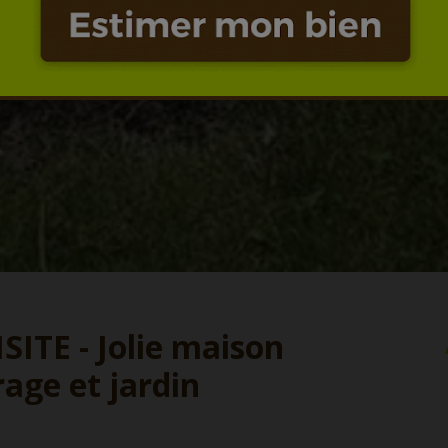
ITE - Jolie maison
age et jardin