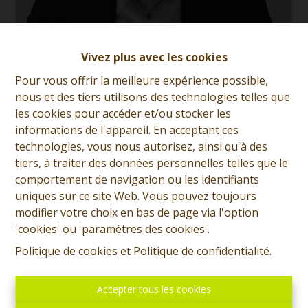
Vivez plus avec les cookies
Jean-Marie Haubourdin
Pour vous offrir la meilleure expérience possible,
Demande d'informations
nous et des tiers utilisons des technologies telles que
les cookies pour accéder et/ou stocker les
+32 (0)65 31 96 96
informations de l'appareil. En acceptant ces
technologies, vous nous autorisez, ainsi qu'à des
tiers, à traiter des données personnelles telles que le
comportement de navigation ou les identifiants
3
1
166 m²
1124 m²
uniques sur ce site Web. Vous pouvez toujours
modifier votre choix en bas de page via l'option
1
'cookies' ou 'paramètres des cookies'.
Politique de cookies
et
Politique de confidentialité
.
SOUS OPTION - PLUS DE VSITE - Prix: Offre à partir de
Accepter tous les cookies
199.000 euros, frais d'agence non inclus et à charge de