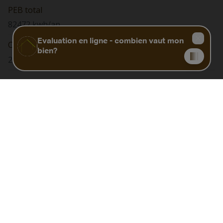
PEB total
82472 kwh/an
Code Unique
20260105019871
Biens similaires