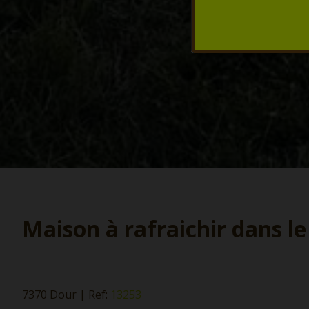
Maison à rafraichir dans le
7370 Dour
|
Ref:
13253