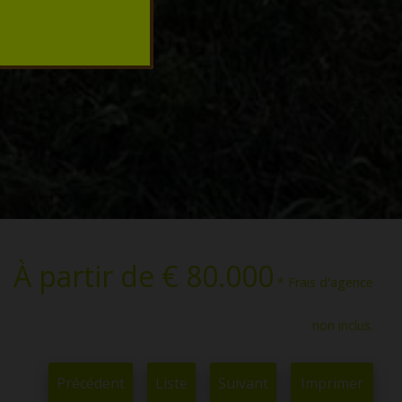
À partir de € 80.000
* Frais d'agence
non inclus.
Précédent
Liste
Suivant
Imprimer