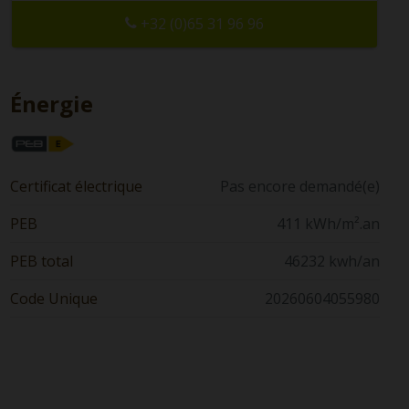
+32 (0)65 31 96 96
Énergie
Certificat électrique
Pas encore demandé(e)
PEB
411 kWh/m².an
PEB total
46232 kwh/an
Code Unique
20260604055980