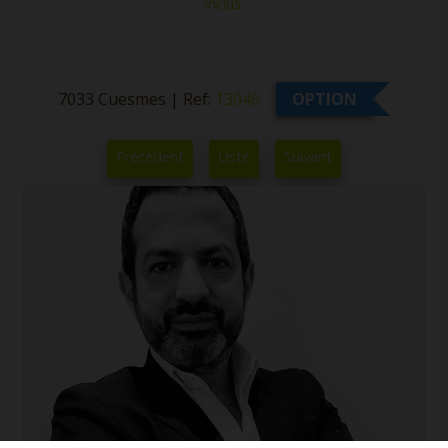
inclus.
7033 Cuesmes
|
Ref:
13046
OPTION
Précédent
Liste
Suivant