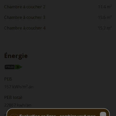
Chambre à coucher 2
11.4 m²
Chambre à coucher 3
15.6 m²
Chambre à coucher 4
15.2 m²
Énergie
PEB
157 kWh/m².an
PEB total
22867 kwh/an
Code Unique