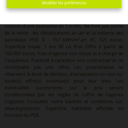
Modifier les préférences
chambres Etage 2: Hall de nuit, WC séparé et deux
chambres. Divers: Châssis double vitrage, chauffage
central GAZ avec production d'eau chaude, panneaux
solaires d'une puissance de 7,4 kWc. Ne font pas partie
de la vente : les climatisations air-air et la batterie des
panneaux. PEB: B - 157 kWh/m².an. RC: 525 euros.
Superficie totale: 1 are 90 ca. Prix: Offre à partir de
165.000 euros, frais d'agence non inclus et à charge de
l'acquéreur. Publicité à caractère non contractuel et ne
constituant pas une offre. Les propriétaires se
réservent le droit de décision, d'acceptation ou non sur
toute(s) offre(s) soumise(s) pour leur bien. Les
éventuelles surenchères sur le prix seront
conditionnées par les règles de l'offre de l'agence
Logissim. Consultez notre barème et conditions sur:
www.logissim.be.
Superficie habitable affichée en
fonction du PEB.