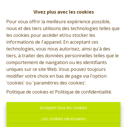
Vivez plus avec les cookies
Giorgio Marsala
Pour vous offrir la meilleure expérience possible,
nous et des tiers utilisons des technologies telles que
Demande d'informations
les cookies pour accéder et/ou stocker les
informations de l'appareil. En acceptant ces
+32 (0)65 31 96 96
technologies, vous nous autorisez, ainsi qu'à des
tiers, à traiter des données personnelles telles que le
comportement de navigation ou les identifiants
uniques sur ce site Web. Vous pouvez toujours
4
1
146 m²
190 m²
modifier votre choix en bas de page via l'option
'cookies' ou 'paramètres des cookies'.
SOUS OPTION - PLUS DE VISITE - Prix: Offre à partir de
Politique de cookies
et
Politique de confidentialité
.
165.000 euros, frais d'agence non inclus et à charge de
l'acquéreur. Maison à rafraichir comprenant: Sous-sol:
Accepter tous les cookies
Cave. Rez: Hall d'entrée, salon avant, salon arrière,
cuisine semi-équipée, salle de bain, terrasse, jardin.
Les cookies nécessaires
Etage: Hall de nuit menant à une salle de douche et 2