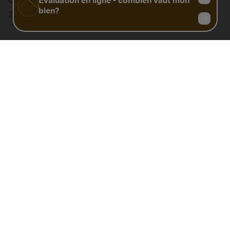
20260414046524
Biens similaires