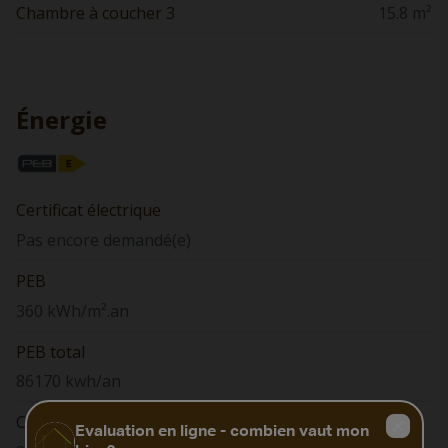
Chambre à coucher 3
15.8 m²
Énergie
Certificat électrique
Pas encore demandé(e)
PEB
360 kWh/m².an
PEB total
86170 kwh/an
Code Unique