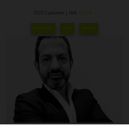
7033 Cuesmes
|
Ref:
13314
Précédent
Liste
Suivant