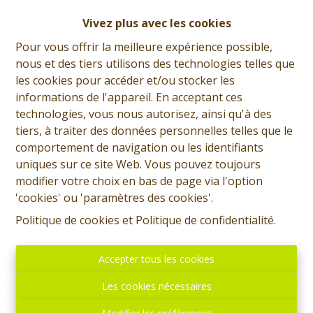
Giorgio Marsala
Vivez plus avec les cookies
Demande d'informations
Pour vous offrir la meilleure expérience possible,
nous et des tiers utilisons des technologies telles que
+32 (0)65 31 96 96
les cookies pour accéder et/ou stocker les
informations de l'appareil. En acceptant ces
technologies, vous nous autorisez, ainsi qu'à des
tiers, à traiter des données personnelles telles que le
4
1
239 m²
544 m²
comportement de navigation ou les identifiants
uniques sur ce site Web. Vous pouvez toujours
1
modifier votre choix en bas de page via l'option
'cookies' ou 'paramètres des cookies'.
Politique de cookies
et
Politique de confidentialité
.
Prix: Offre à partir de 255.000 euros, frais d'agence non
inclus et à charge de l'acquéreur. Grande maison
habitable rapidement et comprenant: Sous-sol: Cave.
Accepter tous les cookies
Rez: Hall d'entrée, pièce avant (bureau ou chambre),
Les cookies nécessaires
cuisine équipée, buanderie, cellier, living, grand garage
de +/- 50 m², jardin derrière le garage. Etage: Hall de