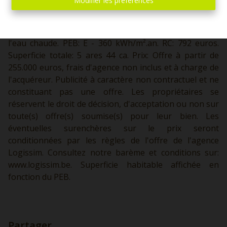
Modifier les préférences
nuit, 3 chambres, salle de bains. Etage 2: Une grande
chambre sous toit. Divers: Châssis double vitrage +
volets, chauffage central GAZ, boilers électriques pour
l'eau chaude. PEB: E - 360 kWh/m².an. RC: 792 euros.
Superficie totale: 5 ares 44 ca. Prix: Offre à partir de
255.000 euros, frais d'agence non inclus et à charge de
l'acquéreur. Publicité à caractère non contractuel et ne
constituant pas une offre. Les propriétaires se
réservent le droit de décision, d'acceptation ou non sur
toute(s) offre(s) soumise(s) pour leur bien. Les
éventuelles surenchères sur le prix seront
conditionnées par les règles de l'offre de l'agence
Logissim. Consultez notre barème et conditions sur:
www.logissim.be.
Superficie habitable affichée en
fonction du PEB.
Partager