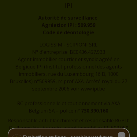
IPI
Autorité de surveillance
Agréation IPI :
509.959
Code de déontologie
LOGISSIM - SCIPIONI SRL
N° d'entreprise: BE0436.457.933
Agent immobilier courtier et syndic agréé en
Belgique IPI (Institut professionnel des agents
immobiliers, rue du Luxembourg 16 B, 1000
Bruxelles) n°509959, rc prof AXA. Arrêté royal du 27
septembre 2006 voir
www.ipi.be
RC professionnelle et cautionnement via AXA
Belgium SA – police n°
730.390.160
Responsable anti-blanchiment et responsable RGPD:
Guillaume Haubourdin, agent immobilier IPI 509.959
-
guillaume@logissim.be