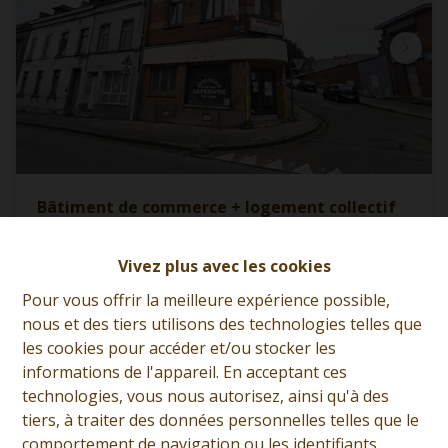
Bâtiment de commerce + logement collectif
de 4 unités
7012 Jemappes
|
Ref
: 
11911
Vivez plus avec les cookies
Pour vous offrir la meilleure expérience possible,
À partir de € 147.000
nous et des tiers utilisons des technologies telles que
les cookies pour accéder et/ou stocker les
informations de l'appareil. En acceptant ces
4
2
208 m²
technologies, vous nous autorisez, ainsi qu'à des
tiers, à traiter des données personnelles telles que le
comportement de navigation ou les identifiants