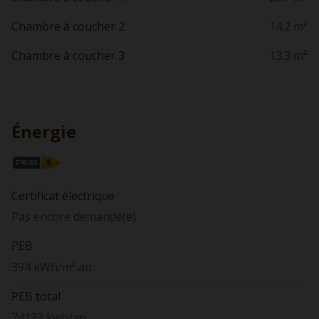
Chambre à coucher 2
14.2 m²
Chambre à coucher 3
13.3 m²
Énergie
Certificat électrique
Pas encore demandé(e)
PEB
394 kWh/m².an
PEB total
74133 kwh/an