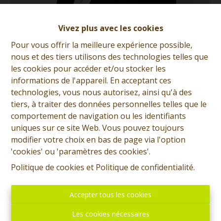
José Mafrici
Vivez plus avec les cookies
Pour vous offrir la meilleure expérience possible,
Demande d'informations
nous et des tiers utilisons des technologies telles que
les cookies pour accéder et/ou stocker les
+32 (0)65 31 96 96
informations de l'appareil. En acceptant ces
technologies, vous nous autorisez, ainsi qu'à des
tiers, à traiter des données personnelles telles que le
3
1
188 m²
176 m²
comportement de navigation ou les identifiants
uniques sur ce site Web. Vous pouvez toujours
modifier votre choix en bas de page via l'option
1
'cookies' ou 'paramètres des cookies'.
Politique de cookies
et
Politique de confidentialité
.
SOUS OPTION - PLUS DE VISITE - Prix: Offre à partir de
170.000 euros, frais d'agence non inclus et à charge de
Accepter tous les cookies
l'acquéreur. Maison à rafraichir comprenant: Sous-sol:
Cave. Rez: Hall d'entrée, living, pièce séjour, cuisine
Les cookies nécessaires