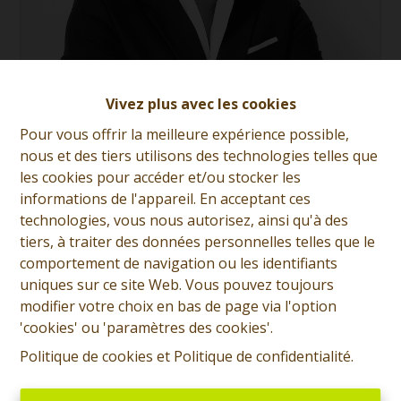
Frédéric Tonneau
Vivez plus avec les cookies
Pour vous offrir la meilleure expérience possible,
Demande d'informations
nous et des tiers utilisons des technologies telles que
les cookies pour accéder et/ou stocker les
+32 (0)65 31 96 96
informations de l'appareil. En acceptant ces
technologies, vous nous autorisez, ainsi qu'à des
tiers, à traiter des données personnelles telles que le
comportement de navigation ou les identifiants
4
1
140 m²
198 m²
uniques sur ce site Web. Vous pouvez toujours
modifier votre choix en bas de page via l'option
1
'cookies' ou 'paramètres des cookies'.
Politique de cookies
et
Politique de confidentialité
.
SOUS OPTION - PLUS DE VISITE - Prix: Offre à partir de