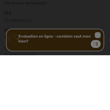
Pas encore demandé(e)
PEB
122 kWh/m².an
PEB total
17168 kwh/an
Code Unique
20260603021943
Biens similaires