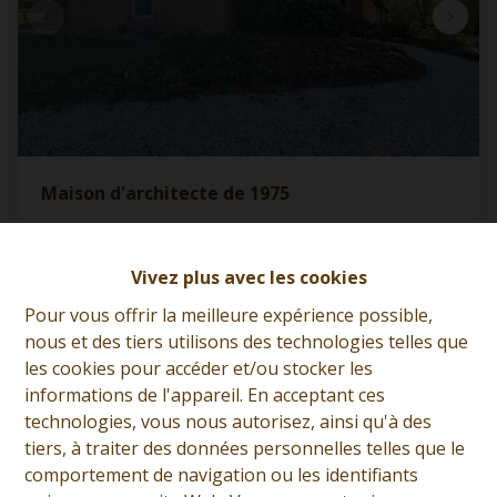
Maison d'architecte de 1975
59600 Bersillies (France)
|
Ref
: 
12262
Vivez plus avec les cookies
€ 364.000
Pour vous offrir la meilleure expérience possible,
nous et des tiers utilisons des technologies telles que
les cookies pour accéder et/ou stocker les
3
1
1
informations de l'appareil. En acceptant ces
technologies, vous nous autorisez, ainsi qu'à des
tiers, à traiter des données personnelles telles que le
comportement de navigation ou les identifiants