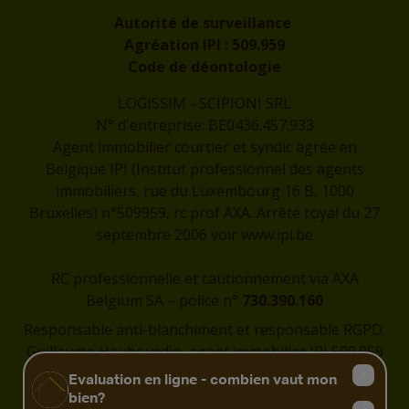
Autorité de surveillance
Agréation IPI :
509.959
Code de déontologie
LOGISSIM - SCIPIONI SRL
N° d'entreprise: BE0436.457.933
Agent immobilier courtier et syndic agréé en
Belgique IPI (Institut professionnel des agents
immobiliers, rue du Luxembourg 16 B, 1000
Bruxelles) n°509959, rc prof AXA. Arrêté royal du 27
septembre 2006 voir
www.ipi.be
RC professionnelle et cautionnement via AXA
Belgium SA – police n°
730.390.160
Responsable anti-blanchiment et responsable RGPD:
Guillaume Haubourdin, agent immobilier IPI 509.959
-
guillaume@logissim.be