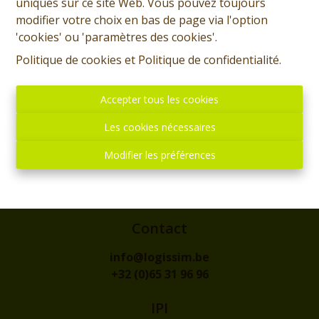
uniques sur ce site Web. Vous pouvez toujours
modifier votre choix en bas de page via l'option
'cookies' ou 'paramètres des cookies'.
Politique de cookies
et
Politique de confidentialité
.
Accepter tous les cookies
Les cookies nécessaires
Adresse
Modifier les préférences
rue de l'Eglise, 1
7300 - BOUSSU
Contact
info@logissim.be
+32 (0)65 31 96 96
IPI