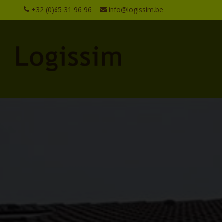
+32 (0)65 31 96 96
info@logissim.be