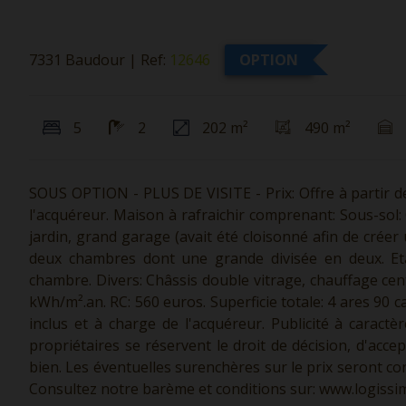
7331 Baudour
|
Ref:
12646
OPTION
5
2
202 m²
490 m²
SOUS OPTION - PLUS DE VISITE - Prix: Offre à partir de
l'acquéreur. Maison à rafraichir comprenant: Sous-sol: 
jardin, grand garage (avait été cloisonné afin de créer 
deux chambres dont une grande divisée en deux. E
chambre. Divers: Châssis double vitrage, chauffage ce
kWh/m².an. RC: 560 euros. Superficie totale: 4 ares 90 ca
inclus et à charge de l'acquéreur. Publicité à caract
propriétaires se réservent le droit de décision, d'acce
bien. Les éventuelles surenchères sur le prix seront con
Consultez notre barème et conditions sur:
www.logissim