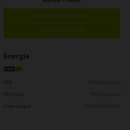
Romain Thomas
Demande d'informations
+32 (0)65 31 96 96
Énergie
PEB
347 kWh/m².an
PEB total
70322 kwh/an
Code Unique
20251015005935