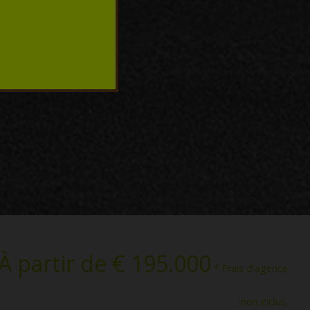
À partir de € 195.000
* Frais d'agence
non inclus.