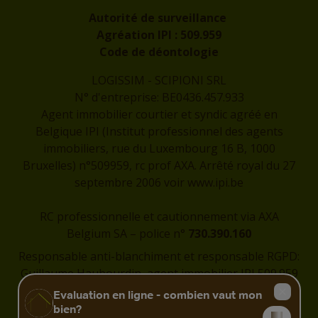
Autorité de surveillance
Agréation IPI :
509.959
Code de déontologie
LOGISSIM - SCIPIONI SRL
N° d'entreprise: BE0436.457.933
Agent immobilier courtier et syndic agréé en
Belgique IPI (Institut professionnel des agents
immobiliers, rue du Luxembourg 16 B, 1000
Bruxelles) n°509959, rc prof AXA. Arrêté royal du 27
septembre 2006 voir
www.ipi.be
RC professionnelle et cautionnement via AXA
Belgium SA – police n°
730.390.160
Responsable anti-blanchiment et responsable RGPD:
Guillaume Haubourdin, agent immobilier IPI 509.959
-
guillaume@logissim.be