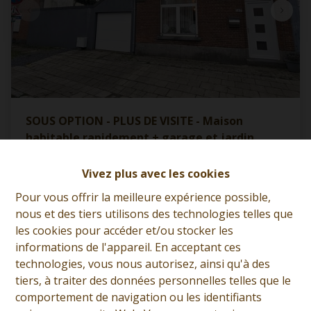
SOUS OPTION - PLUS DE VISITE - Maison
habitable rapidement + garage et jardin
7380 Baisieux
|
Ref
: 
12952
Vivez plus avec les cookies
À partir de € 160.000
Pour vous offrir la meilleure expérience possible,
nous et des tiers utilisons des technologies telles que
les cookies pour accéder et/ou stocker les
2
1
110 m²
informations de l'appareil. En acceptant ces
technologies, vous nous autorisez, ainsi qu'à des
tiers, à traiter des données personnelles telles que le
comportement de navigation ou les identifiants