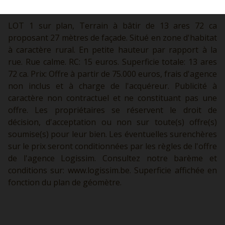
LOT 1 sur plan, Terrain à bâtir de 13 ares 72 ca
proposant 27 mètres de façade. Situé en zone d'habitat
à caractère rural. En petite hauteur par rapport à la
rue. Rue calme. RC: 15 euros. Superficie totale: 13 ares
72 ca. Prix: Offre à partir de 75.000 euros, frais d'agence
non inclus et à charge de l'acquéreur. Publicité à
caractère non contractuel et ne constituant pas une
offre. Les propriétaires se réservent le droit de
décision, d'acceptation ou non sur toute(s) offre(s)
soumise(s) pour leur bien. Les éventuelles surenchères
sur le prix seront conditionnées par les règles de l'offre
de l'agence Logissim. Consultez notre barème et
conditions sur:
www.logissim.be.
Superficie affichée en
fonction du plan de géomètre.