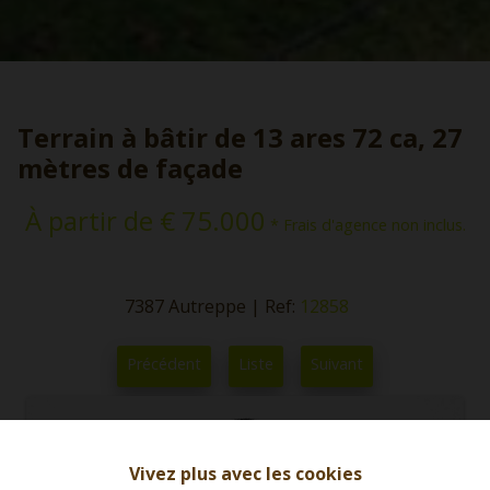
Terrain à bâtir de 13 ares 72 ca, 27
mètres de façade
À partir de € 75.000
* Frais d'agence non inclus.
7387 Autreppe
|
Ref:
12858
Précédent
Liste
Suivant
Vivez plus avec les cookies