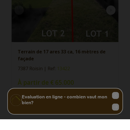
Terrain de 17 ares 33 ca, 16 mètres de
façade
7387 Roisin
|
Ref
: 
13422
À partir de € 65.000
1733 m²