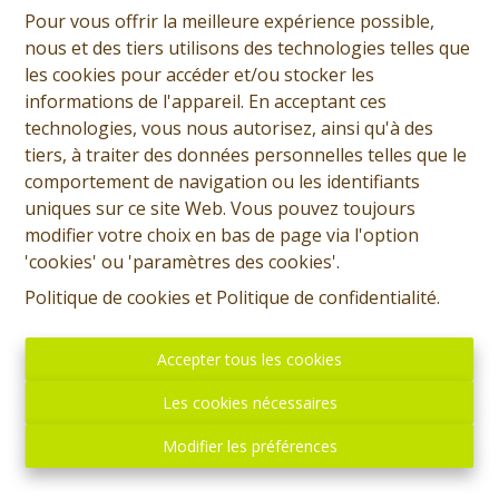
Pour vous offrir la meilleure expérience possible,
nous et des tiers utilisons des technologies telles que
les cookies pour accéder et/ou stocker les
informations de l'appareil. En acceptant ces
technologies, vous nous autorisez, ainsi qu'à des
tiers, à traiter des données personnelles telles que le
comportement de navigation ou les identifiants
uniques sur ce site Web. Vous pouvez toujours
modifier votre choix en bas de page via l'option
'cookies' ou 'paramètres des cookies'.
Quentin Moreau
Politique de cookies
et
Politique de confidentialité
.
Demande d'informations
Accepter tous les cookies
+32 (0)65 31 96 96
Les cookies nécessaires
Modifier les préférences
1372 m²