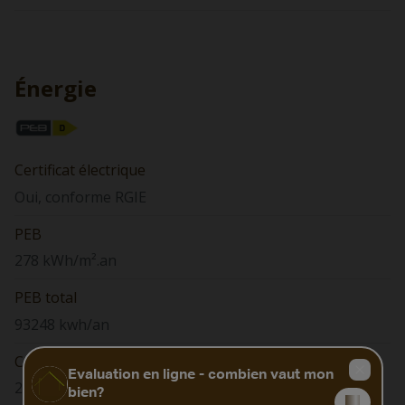
Énergie
Certificat électrique
Oui, conforme RGIE
PEB
278 kWh/m².an
PEB total
93248 kwh/an
Code Unique
20160509006497