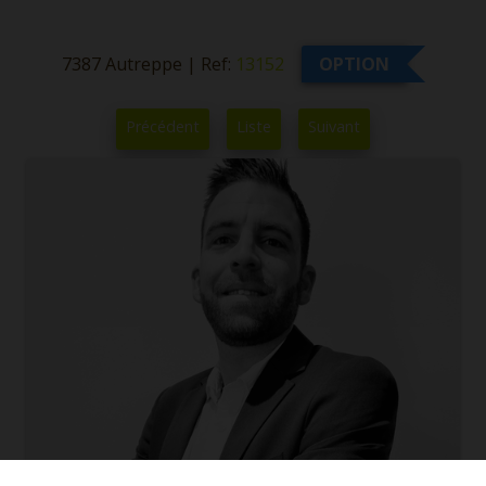
7387 Autreppe
|
Ref:
13152
OPTION
Précédent
Liste
Suivant