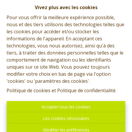
Vivez plus avec les cookies
Romain Thomas
Pour vous offrir la meilleure expérience possible,
Demande d'informations
nous et des tiers utilisons des technologies telles que
les cookies pour accéder et/ou stocker les
+32 (0)65 31 96 96
informations de l'appareil. En acceptant ces
technologies, vous nous autorisez, ainsi qu'à des
tiers, à traiter des données personnelles telles que le
comportement de navigation ou les identifiants
4
1
336 m²
1560 m²
uniques sur ce site Web. Vous pouvez toujours
modifier votre choix en bas de page via l'option
2
'cookies' ou 'paramètres des cookies'.
Politique de cookies
et
Politique de confidentialité
.
Prix: Offre à partir de 290.000 euros, frais d'agence non
inclus et à charge de l'acquéreur. Chouette maison 3
Accepter tous les cookies
façades avec 4 chambres et comprenant: Sous-sol: une
Les cookies nécessaires
cave. Rez: Hall d'entrée, salon donnant sur coin avec
baie vitrée, salle à manger, cuisine équipée, salle de
Modifier les préférences