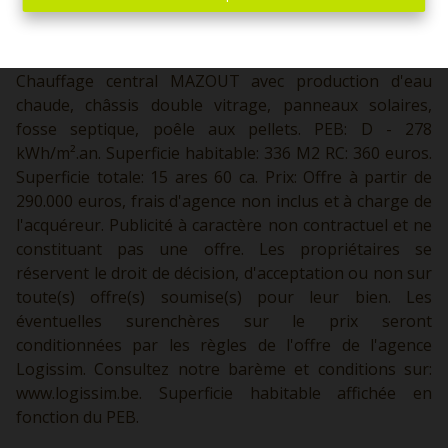
bain (douche et baignoire) , bureau, buanderie,
terrasse, jardin, passage latéral voiture avec parkings.
Etage: Hall de nuit, 4 chambres, un wc séparé. Divers:
Chauffage central MAZOUT avec production d'eau
chaude, châssis double vitrage, panneaux solaires,
fosse septique, poêle aux pellets. PEB: D - 278
kWh/m².an. Superficie habitable: 336 M2 RC: 360 euros.
Superficie totale: 15 ares 60 ca. Prix: Offre à partir de
290.000 euros, frais d'agence non inclus et à charge de
l'acquéreur. Publicité à caractère non contractuel et ne
constituant pas une offre. Les propriétaires se
réservent le droit de décision, d'acceptation ou non sur
toute(s) offre(s) soumise(s) pour leur bien. Les
éventuelles surenchères sur le prix seront
conditionnées par les règles de l'offre de l'agence
Logissim. Consultez notre barème et conditions sur:
www.logissim.be.
Superficie habitable affichée en
fonction du PEB.