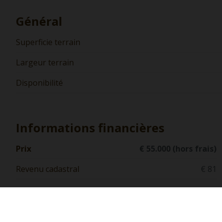
Général
Superficie terrain
Largeur terrain
Disponibilité
Informations financières
Prix
€ 55.000 (hors frais)
Revenu cadastral
€ 81