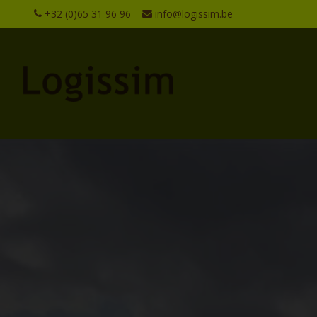
+32 (0)65 31 96 96
info@logissim.be