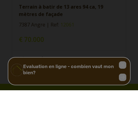
Terrain à batir de 13 ares 94 ca, 19
mètres de façade
7387 Angre
|
Ref
: 
12061
€ 70.000
1394 m²