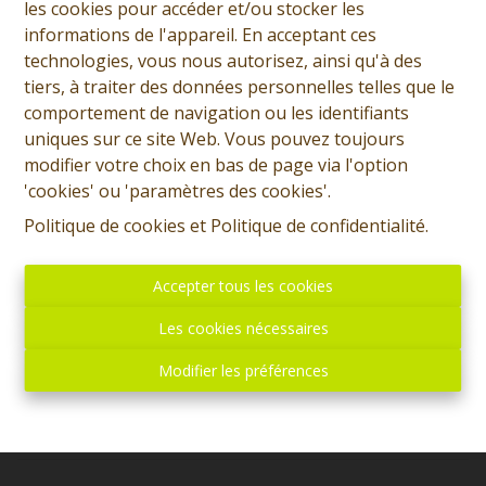
les cookies pour accéder et/ou stocker les
informations de l'appareil. En acceptant ces
technologies, vous nous autorisez, ainsi qu'à des
tiers, à traiter des données personnelles telles que le
comportement de navigation ou les identifiants
uniques sur ce site Web. Vous pouvez toujours
modifier votre choix en bas de page via l'option
'cookies' ou 'paramètres des cookies'.
Quentin Moreau
Politique de cookies
et
Politique de confidentialité
.
Demande d'informations
Accepter tous les cookies
+32 (0)65 31 96 96
Les cookies nécessaires
Modifier les préférences
1229 m²