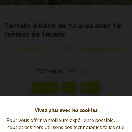
Terrain à bâtir de 12 ares avec 19
mètres de façade
À partir de € 85.000
* Frais d'agence non inclus.
7387 Angre
|
Ref:
13293
Précédent
Liste
Suivant
Vivez plus avec les cookies
Pour vous offrir la meilleure expérience possible,
nous et des tiers utilisons des technologies telles que