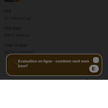
PEB
471 kWh/m².an
PEB total
90841 kwh/an
Code Unique
20220120008391
Biens similaires