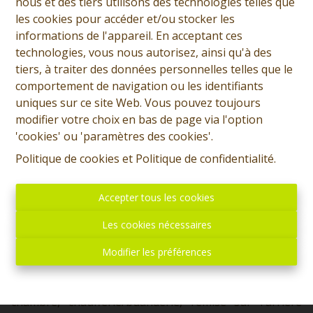
Jean-Marie Haubourdin
nous et des tiers utilisons des technologies telles que
les cookies pour accéder et/ou stocker les
Demande d'informations
informations de l'appareil. En acceptant ces
technologies, vous nous autorisez, ainsi qu'à des
+32 (0)65 31 96 96
tiers, à traiter des données personnelles telles que le
comportement de navigation ou les identifiants
uniques sur ce site Web. Vous pouvez toujours
modifier votre choix en bas de page via l'option
3
1
193 m²
600 m²
'cookies' ou 'paramètres des cookies'.
Politique de cookies
et
Politique de confidentialité
.
1
Accepter tous les cookies
SOUS OPTION - PLUS DE VISITE - Prix: Offre à partir de
Les cookies nécessaires
160.000 euros, frais d'agence non inclus et à charge de
l'acquéreur. Maison de caractère à rénover et
Modifier les préférences
comprenant: Sous-sol: Cave aménagée. Rez: Hall
d'entrée, living, cuisine meublée, salle de bains, une
chambre, chaufferie/buanderie, remise sur l'arrière