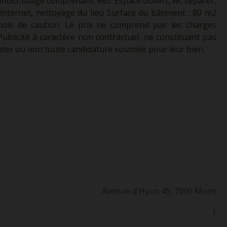
 multi-usage comprenant: Rez: Espace ouvert, wc séparer,
internet, nettoyage du lieu Surface du bâtiment : 80 m2
 mois de caution. Le prix ne comprend pas les charges
é. Publicité à caractère non contractuel, ne constituant pas
cepter ou non toute candidature soumise pour leur bien.
Avenue d'Hyon 45, 7000 Mons
1