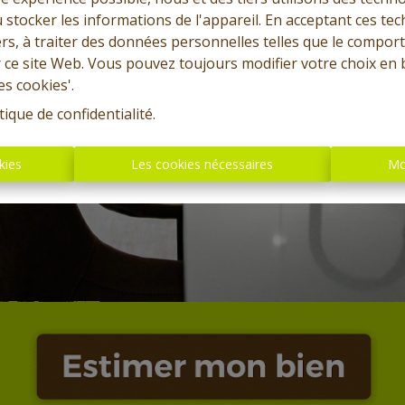
 stocker les informations de l'appareil. En acceptant ces te
tiers, à traiter des données personnelles telles que le compo
r ce site Web. Vous pouvez toujours modifier votre choix en 
es cookies'.
tique de confidentialité
.
kies
Les cookies nécessaires
Mo