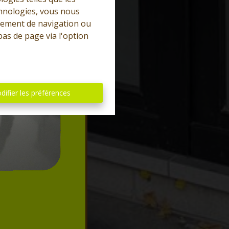
chnologies, vous nous
rtement de navigation ou
bas de page via l'option
difier les préférences