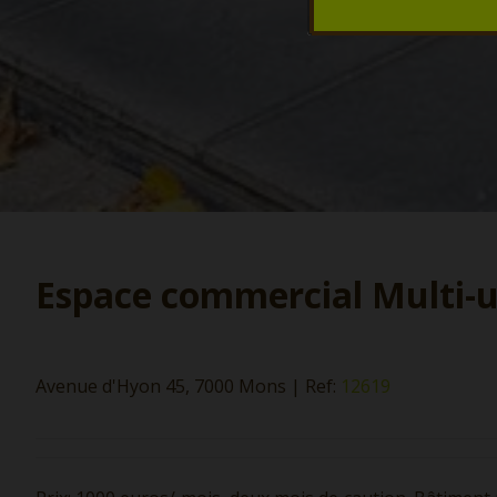
Espace commercial Multi-
Avenue d'Hyon 45, 7000 Mons
|
Ref:
12619