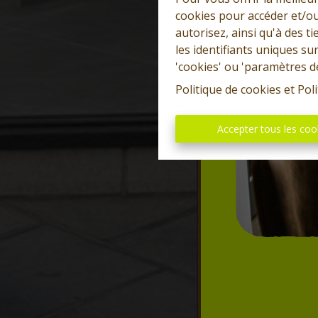
cookies pour accéder et/ou
autorisez, ainsi qu'à des 
les identifiants uniques su
'cookies' ou 'paramètres d
Politique de cookies
et
Poli
Accepter tous les coo