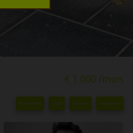
€ 1.000 /mois
Précédent
Liste
Suivant
Imprimer