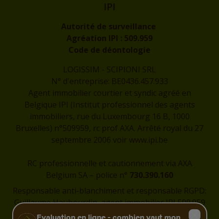
IPI
Autorité de surveillance
Agréation IPI :
509.959
Code de déontologie
LOGISSIM - SCIPIONI SRL
N° d'entreprise: BE0436.457.933
Agent immobilier courtier et syndic agréé en
Belgique IPI (Institut professionnel des agents
immobiliers, rue du Luxembourg 16 B, 1000
Bruxelles) n°509959, rc prof AXA. Arrêté royal du 27
septembre 2006 voir
www.ipi.be
RC professionnelle et cautionnement via AXA
Belgium SA – police n°
730.390.160
Responsable anti-blanchiment et responsable RGPD:
Guillaume Haubourdin, agent immobilier IPI 509.959
-
guillaume@logissim.be