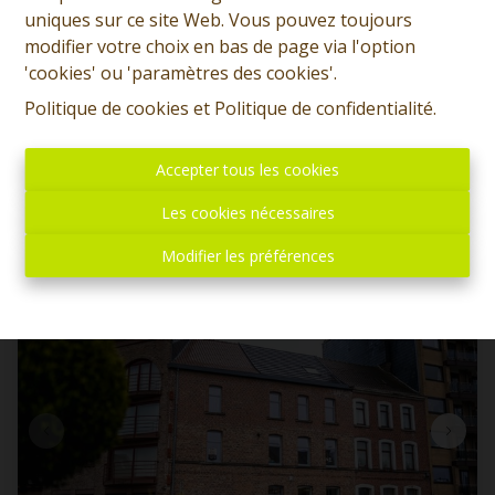
Espace commercial Multi-usage
uniques sur ce site Web. Vous pouvez toujours
modifier votre choix en bas de page via l'option
'cookies' ou 'paramètres des cookies'.
Avenue d'Hyon 45, 7000 Mons
|
Ref
: 
12619
Politique de cookies
et
Politique de confidentialité
.
€ 1.000 /mois
Accepter tous les cookies
Les cookies nécessaires
Modifier les préférences