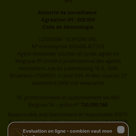
IPI
Autorité de surveillance
Agréation IPI :
509.959
Code de déontologie
LOGISSIM - SCIPIONI SRL
N° d'entreprise: BE0436.457.933
Agent immobilier courtier et syndic agréé en
Belgique IPI (Institut professionnel des agents
immobiliers, rue du Luxembourg 16 B, 1000
Bruxelles) n°509959, rc prof AXA. Arrêté royal du 27
septembre 2006 voir
www.ipi.be
RC professionnelle et cautionnement via AXA
Belgium SA – police n°
730.390.160
Responsable anti-blanchiment et responsable RGPD:
Guillaume Haubourdin, agent immobilier IPI 509.959
-
guillaume@logissim.be