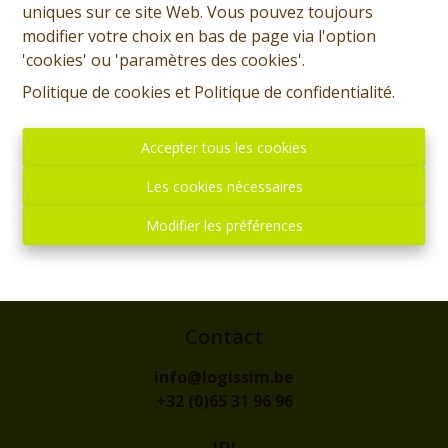
uniques sur ce site Web. Vous pouvez toujours
modifier votre choix en bas de page via l'option
'cookies' ou 'paramètres des cookies'.
Politique de cookies
et
Politique de confidentialité
.
Accepter tous les cookies
Les cookies nécessaires
Adresse
Modifier les préférences
rue de l'Eglise, 1
7300 - BOUSSU
Contact
info@logissim.be
+32 (0)65 31 96 96