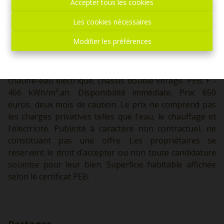
Accepter tous les cookies
Les cookies nécessaires
1
1
48 m²
Modifier les préférences
Appartement une chambre de plain-pied. Chauffage et
chauffe-eau électrique, châssis double vitrage. PEB: F -
466 kWh/m².an. Disponibilité immédiate. Prix: 650
euros, deux mois de caution. Le prix ne comprend pas
les charges privatives telles que l'eau, le chauffage et
l'électricité. Publicité à caractère non contractuel, ne
constituant pas une offre. Les propriétaires se
réservent le droit d’accepter ou non toute candidature
soumise pour leur bien. Superficie habitable affichée
selon le certificat PEB.