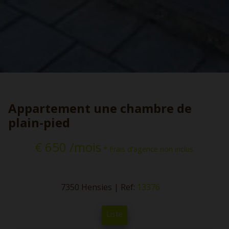
Appartement une chambre de
plain-pied
€ 650 /mois
* Frais d'agence non inclus.
7350 Hensies
|
Ref:
13376
Liste