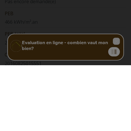
Pas encore demandé(e)
PEB
466 kWh/m².an
PEB total
22556 kwh/an
Code Unique
20160825015551