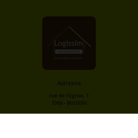
Adresse
rue de l'Eglise, 1
7300 - BOUSSU
Contact
info@logissim.be
+32 (0)65 31 96 96