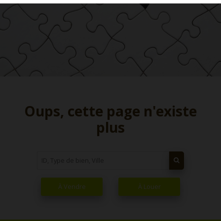
Oups, cette page n'existe
plus
À Vendre
À Louer