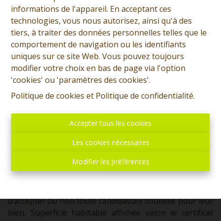
informations de l'appareil. En acceptant ces
technologies, vous nous autorisez, ainsi qu'à des
3
1
163 m²
1
tiers, à traiter des données personnelles telles que le
comportement de navigation ou les identifiants
uniques sur ce site Web. Vous pouvez toujours
Prix: 1.350 euros/ mois, deux mois de caution. Villa 4
modifier votre choix en bas de page via l'option
façades avec 3 chambres comprenant : Rez: Hall
'cookies' ou 'paramètres des cookies'.
d'entrée, salon, salle à manger, cuisine équipée,
véranda, garage. Etage 1: Hall de nuit menant 3
Politique de cookies
et
Politique de confidentialité
.
chambres, une salle bain. Divers: Chauffage central gaz
avec production d'eau chaud, pompe a chaleur air air,
Accepter tous les cookies
chassis double vitrage PEB: D - 279 kWh/m².an.
Disponibilité: immédiatement Prix : 1.350 €/mois. Deux
Les cookies nécessaires
mois de caution. Le prix ne comprend pas les charges
Modifier les préférences
privatives telles que l'eau, le chauffage et l'électricité.
Publicité à caractère non contractuel, ne constituant
pas une offre. Les propriétaires se réservent le droit
d’accepter ou non toute candidature soumise pour leur
bien. Superficie habitable affichée selon le certificat