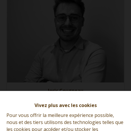
Joris Cougneau
Demande d'informations
Vivez plus avec les cookies
Pour vous offrir la meilleure expérience possible,
+32 (0)65 31 96 96
nous et des tiers utilisons des technologies telles que
les cookies pour accéder et/ou stocker les