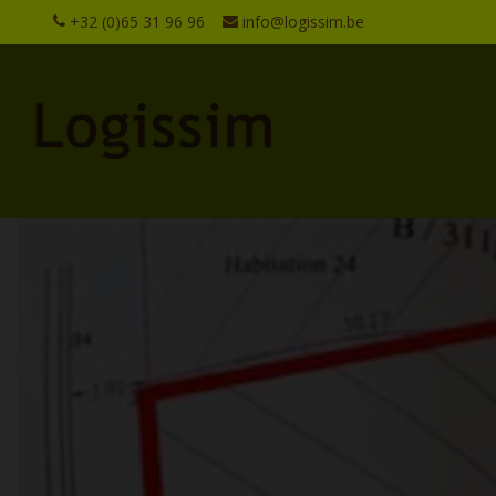
+32 (0)65 31 96 96
info@logissim.be