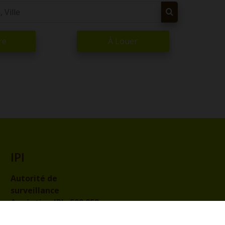
re
À Louer
IPI
Autorité de
surveillance
Agréation IPI :
509.959
Code de déontologie