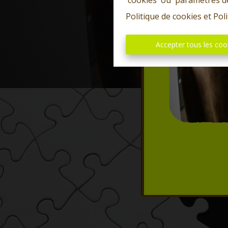
'cookies' ou 'paramètres d
Politique de cookies
et
Poli
Accepter tous les coo