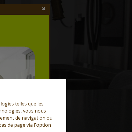
logies telles que les
chnologies, vous nous
rtement de navigation ou
bas de page via l'option