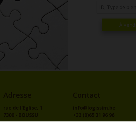
À Vend
Adresse
Contact
rue de l'Eglise, 1
info@logissim.be
7300 - BOUSSU
+32 (0)65 31 96 96