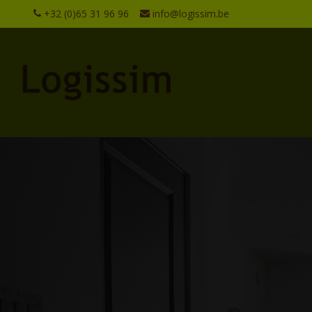
+32 (0)65 31 96 96
info@logissim.be