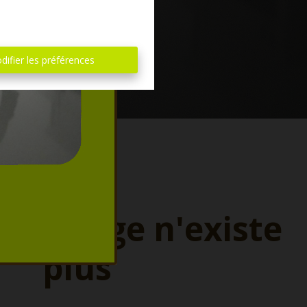
difier les préférences
ette page n'existe
plus