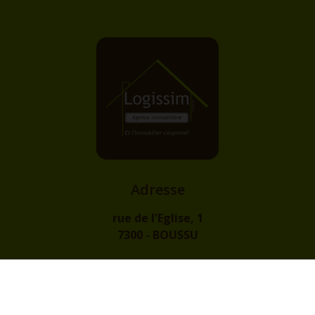
Adresse
rue de l'Eglise, 1
7300 - BOUSSU
Contact
info@logissim.be
+32 (0)65 31 96 96