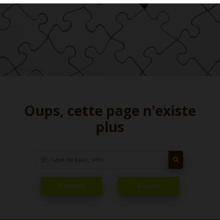
Oups, cette page n'existe
plus
À Vendre
À Louer