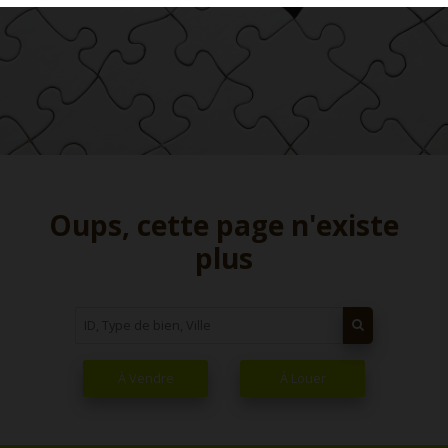
Oups, cette page n'existe
plus
À Vendre
À Louer