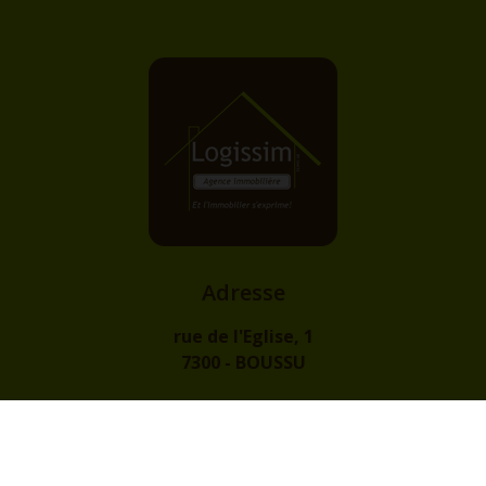
Adresse
rue de l'Eglise, 1
7300 - BOUSSU
Contact
info@logissim.be
+32 (0)65 31 96 96