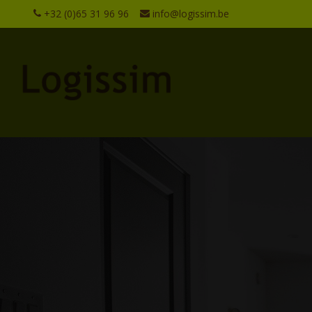
+32 (0)65 31 96 96
info@logissim.be