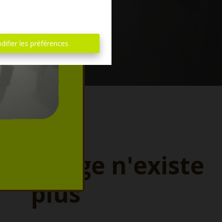
difier les préférences
ette page n'existe
plus