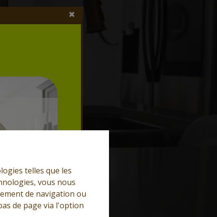
logies telles que les
chnologies, vous nous
rtement de navigation ou
bas de page via l'option