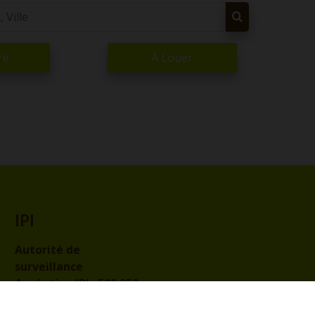
re
À Louer
IPI
Autorité de
surveillance
Agréation IPI :
509.959
Code de déontologie