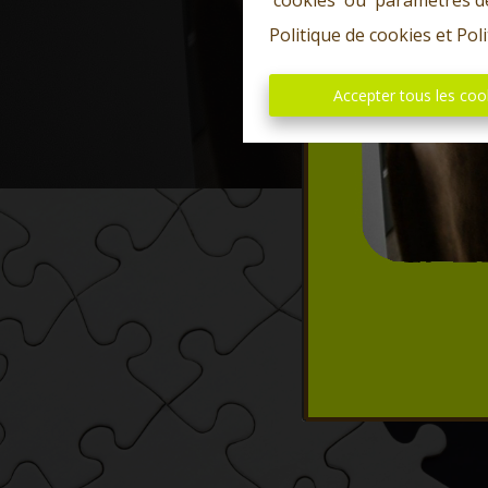
'cookies' ou 'paramètres d
Politique de cookies
et
Poli
Accepter tous les coo