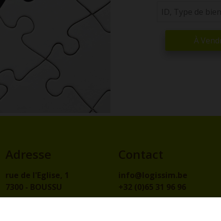
À Vend
Adresse
Contact
rue de l'Eglise, 1
info@logissim.be
7300 - BOUSSU
+32 (0)65 31 96 96